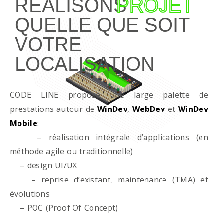
RÉALISONS
PROJET
QUELLE QUE SOIT
VOTRE
LOCALISATION
CODE LINE propose une large palette de
prestations autour de
WinDev
,
WebDev
et
WinDev
Mobile
:
– réalisation intégrale d’applications (en
méthode agile ou traditionnelle)
– design UI/UX
– reprise d’existant, maintenance (TMA) et
évolutions
– POC (Proof Of Concept)