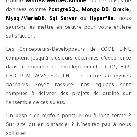
comme
WinDev
/
WebDev
/
Mobile
,
ou des bases de
données comme
PostgreSQL
,
Mongo DB
,
Oracle
,
Mysql/MariaDB
,
Sql Server
ou
Hyperfile
,
nous
saurons les mettre en oeuvre pour votre entière
satisfaction.
Les Concepteurs-Développeurs de CODE LINE
comptent jusqu’à plusieurs décennies d’expérience
dans le domaine du développement : CRM, ERP,
GED, PLM, WMS, SIG, RH, … et autres acronymes
barbares. Soyez rassuré, nos équipes sont
rompues à délivrer des projets de qualité sur
l’ensemble de ces sujets.
Un besoin de renfort ponctuel ou à long terme ?
Sur site ou en distanciel ? N’hésitez pas à nous
solliciter.