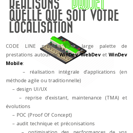
RÉALISONS
PROJET
QUELLE QUE SOIT VOTRE
LOCALISATION
CODE LINE propose une large palette de
prestations autour de
WinDev
,
WebDev
et
WinDev
Mobile
:
– réalisation intégrale d’applications (en
méthode agile ou traditionnelle)
– design UI/UX
– reprise d’existant, maintenance (TMA) et
évolutions
– POC (Proof Of Concept)
– audit technique et préconisations
– optimisation des performances de vos