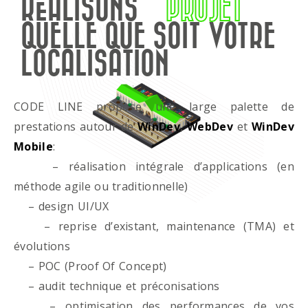
RÉALISONS
PROJET
QUELLE QUE SOIT VOTRE
LOCALISATION
CODE LINE propose une large palette de
prestations autour de
WinDev
,
WebDev
et
WinDev
Mobile
:
– réalisation intégrale d’applications (en
méthode agile ou traditionnelle)
– design UI/UX
– reprise d’existant, maintenance (TMA) et
évolutions
– POC (Proof Of Concept)
– audit technique et préconisations
– optimisation des performances de vos