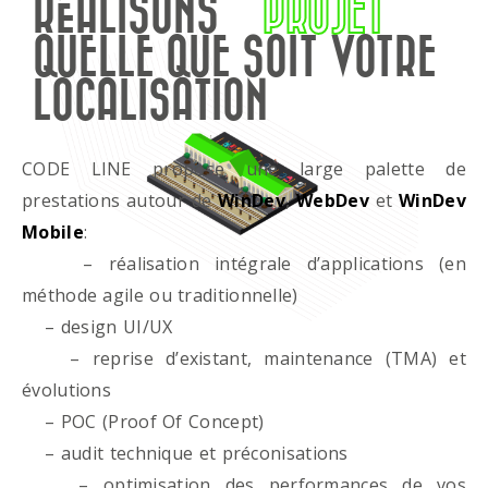
RÉALISONS
PROJET
QUELLE QUE SOIT VOTRE
LOCALISATION
CODE LINE propose une large palette de
prestations autour de
WinDev
,
WebDev
et
WinDev
Mobile
:
– réalisation intégrale d’applications (en
méthode agile ou traditionnelle)
– design UI/UX
– reprise d’existant, maintenance (TMA) et
évolutions
– POC (Proof Of Concept)
– audit technique et préconisations
– optimisation des performances de vos