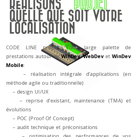
RÉALISONS
PROJET
QUELLE QUE SOIT VOTRE
LOCALISATION
CODE LINE propose une large palette de
prestations autour de
WinDev
,
WebDev
et
WinDev
Mobile
:
– réalisation intégrale d’applications (en
méthode agile ou traditionnelle)
– design UI/UX
– reprise d’existant, maintenance (TMA) et
évolutions
– POC (Proof Of Concept)
– audit technique et préconisations
– optimisation des performances de vos