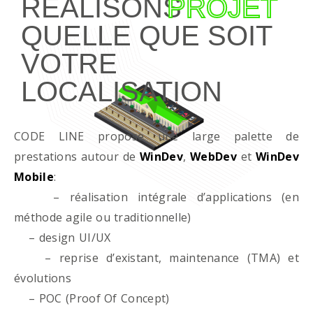
RÉALISONS
PROJET
QUELLE QUE SOIT
VOTRE
LOCALISATION
CODE LINE propose une large palette de
prestations autour de
WinDev
,
WebDev
et
WinDev
Mobile
:
– réalisation intégrale d’applications (en
méthode agile ou traditionnelle)
– design UI/UX
– reprise d’existant, maintenance (TMA) et
évolutions
– POC (Proof Of Concept)