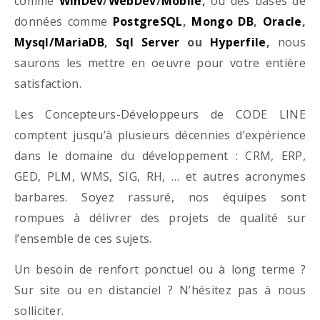
comme
WinDev
/
WebDev
/
Mobile
,
ou des bases de
données comme
PostgreSQL
,
Mongo DB
,
Oracle
,
Mysql/MariaDB
,
Sql Server
ou
Hyperfile
,
nous
saurons les mettre en oeuvre pour votre entière
satisfaction.
Les Concepteurs-Développeurs de CODE LINE
comptent jusqu’à plusieurs décennies d’expérience
dans le domaine du développement : CRM, ERP,
GED, PLM, WMS, SIG, RH, … et autres acronymes
barbares. Soyez rassuré, nos équipes sont
rompues à délivrer des projets de qualité sur
l’ensemble de ces sujets.
Un besoin de renfort ponctuel ou à long terme ?
Sur site ou en distanciel ? N’hésitez pas à nous
solliciter.