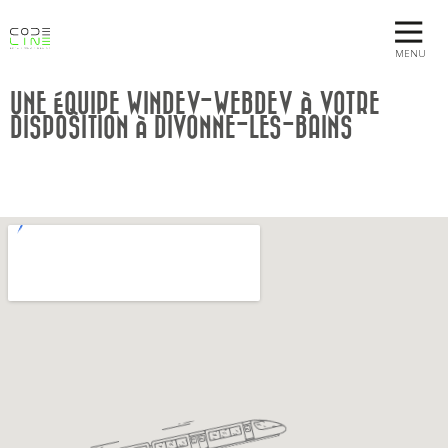
MENU
UNE ÉQUIPE WINDEV-WEBDEV À VOTRE
DISPOSITION À DIVONNE-LES-BAINS