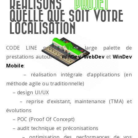
RÉALISONS
PROJET
QUELLE QUE SOIT VOTRE
LOCALISATION
CODE LINE propose une large palette de
prestations autour de
WinDev
,
WebDev
et
WinDev
Mobile
:
– réalisation intégrale d’applications (en
méthode agile ou traditionnelle)
– design UI/UX
– reprise d’existant, maintenance (TMA) et
évolutions
– POC (Proof Of Concept)
– audit technique et préconisations
– optimisation des performances de vos