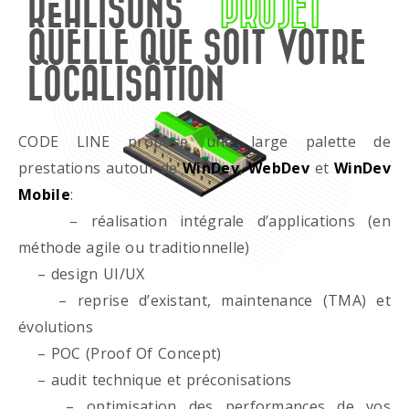
RÉALISONS
PROJET
QUELLE QUE SOIT VOTRE
LOCALISATION
CODE LINE propose une large palette de
prestations autour de
WinDev
,
WebDev
et
WinDev
Mobile
:
– réalisation intégrale d’applications (en
méthode agile ou traditionnelle)
– design UI/UX
– reprise d’existant, maintenance (TMA) et
évolutions
– POC (Proof Of Concept)
– audit technique et préconisations
– optimisation des performances de vos