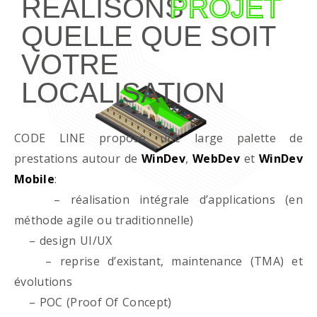
RÉALISONS
PROJET
QUELLE QUE SOIT
VOTRE
LOCALISATION
CODE LINE propose une large palette de
prestations autour de
WinDev
,
WebDev
et
WinDev
Mobile
:
– réalisation intégrale d’applications (en
méthode agile ou traditionnelle)
– design UI/UX
– reprise d’existant, maintenance (TMA) et
évolutions
– POC (Proof Of Concept)