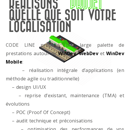
RÉALISONS
PROJET
QUELLE QUE SOIT VOTRE
LOCALISATION
CODE LINE propose une large palette de
prestations autour de
WinDev
,
WebDev
et
WinDev
Mobile
:
– réalisation intégrale d’applications (en
méthode agile ou traditionnelle)
– design UI/UX
– reprise d’existant, maintenance (TMA) et
évolutions
– POC (Proof Of Concept)
– audit technique et préconisations
– optimisation des performances de vos