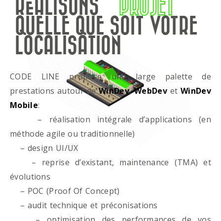
RÉALISONS
PROJET
QUELLE QUE SOIT VOTRE
LOCALISATION
CODE LINE propose une large palette de
prestations autour de
WinDev
,
WebDev
et
WinDev
Mobile
:
– réalisation intégrale d’applications (en
méthode agile ou traditionnelle)
– design UI/UX
– reprise d’existant, maintenance (TMA) et
évolutions
– POC (Proof Of Concept)
– audit technique et préconisations
– optimisation des performances de vos