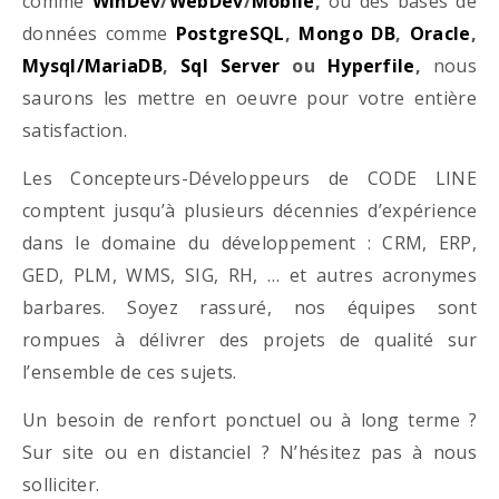
comme
WinDev
/
WebDev
/
Mobile
,
ou des bases de
données comme
PostgreSQL
,
Mongo DB
,
Oracle
,
Mysql/MariaDB
,
Sql Server
ou
Hyperfile
,
nous
saurons les mettre en oeuvre pour votre entière
satisfaction.
Les Concepteurs-Développeurs de CODE LINE
comptent jusqu’à plusieurs décennies d’expérience
dans le domaine du développement : CRM, ERP,
GED, PLM, WMS, SIG, RH, … et autres acronymes
barbares. Soyez rassuré, nos équipes sont
rompues à délivrer des projets de qualité sur
l’ensemble de ces sujets.
Un besoin de renfort ponctuel ou à long terme ?
Sur site ou en distanciel ? N’hésitez pas à nous
solliciter.