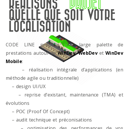
RÉALISONS
PROJET
QUELLE QUE SOIT VOTRE
LOCALISATION
CODE LINE propose une large palette de
prestations autour de
WinDev
,
WebDev
et
WinDev
Mobile
:
– réalisation intégrale d’applications (en
méthode agile ou traditionnelle)
– design UI/UX
– reprise d’existant, maintenance (TMA) et
évolutions
– POC (Proof Of Concept)
– audit technique et préconisations
– optimisation des performances de vos