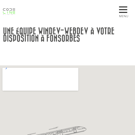
MENU
UNE ÉQUIPE WINDEV-WEBDEV À VOTRE
DISPOSITION À FONSORBES