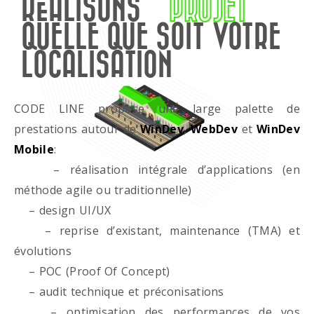
RÉALISONS
PROJET
QUELLE QUE SOIT VOTRE
LOCALISATION
CODE LINE propose une large palette de
prestations autour de
WinDev
,
WebDev
et
WinDev
Mobile
:
– réalisation intégrale d’applications (en
méthode agile ou traditionnelle)
– design UI/UX
– reprise d’existant, maintenance (TMA) et
évolutions
– POC (Proof Of Concept)
– audit technique et préconisations
– optimisation des performances de vos