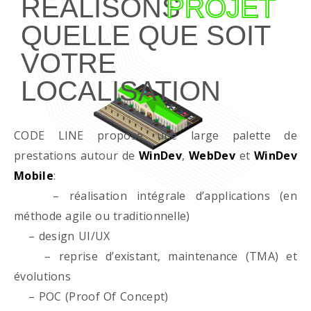
RÉALISONS
PROJET
QUELLE QUE SOIT
VOTRE
LOCALISATION
CODE LINE propose une large palette de
prestations autour de
WinDev
,
WebDev
et
WinDev
Mobile
:
– réalisation intégrale d’applications (en
méthode agile ou traditionnelle)
– design UI/UX
– reprise d’existant, maintenance (TMA) et
évolutions
– POC (Proof Of Concept)