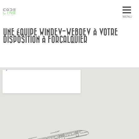
MENU
UNE ÉQUIPE WINDEV-WEBDEV À VOTRE
DISPOSITION À FORCALQUIER