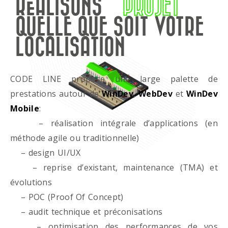
RÉALISONS
PROJET
QUELLE QUE SOIT VOTRE
LOCALISATION
CODE LINE propose une large palette de
prestations autour de
WinDev
,
WebDev
et
WinDev
Mobile
:
– réalisation intégrale d’applications (en
méthode agile ou traditionnelle)
– design UI/UX
– reprise d’existant, maintenance (TMA) et
évolutions
– POC (Proof Of Concept)
– audit technique et préconisations
– optimisation des performances de vos