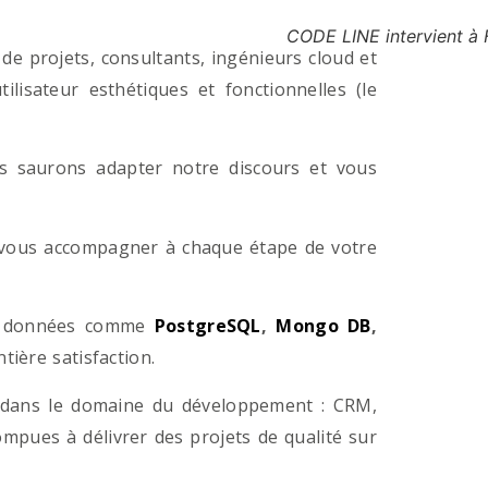
CODE LINE intervient à 
e projets, consultants, ingénieurs cloud et
lisateur esthétiques et fonctionnelles (le
us saurons adapter notre discours et vous
a vous accompagner à chaque étape de votre
e données comme
PostgreSQL
,
Mongo DB
,
ière satisfaction.
 dans le domaine du développement : CRM,
pues à délivrer des projets de qualité sur