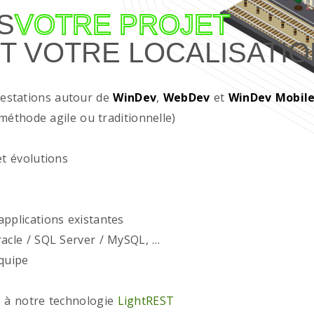
S
VOTRE PROJET
T VOTRE LOCALISATIO
restations autour de
WinDev
,
WebDev
et
WinDev Mobil
méthode agile ou traditionnelle)
t évolutions
plications existantes
acle / SQL Server / MySQL, …
quipe
 à notre technologie
LightREST