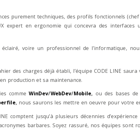
es purement techniques, des profils fonctionnels (chef d
/UX expert en ergonomie qui concevra des interfaces uti
éclairé, voire un professionnel de l’informatique, no
hier des charges déjà établi, l’équipe CODE LINE saur
 en production et sa maintenance.
ogies comme
WinDev
/
WebDev
/
Mobile
,
ou des bases d
erfile
,
nous saurons les mettre en oeuvre pour votre ent
NE comptent jusqu’à plusieurs décennies d’expérience
acronymes barbares. Soyez rassuré, nos équipes sont rom