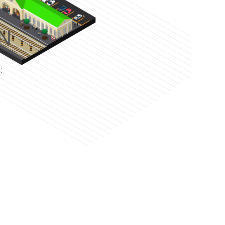
N
e
: