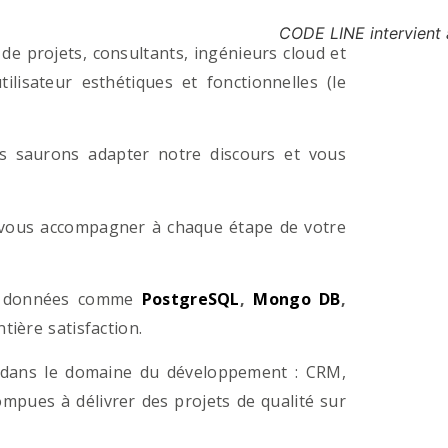
CODE LINE intervient 
e projets, consultants, ingénieurs cloud et
lisateur esthétiques et fonctionnelles (le
us saurons adapter notre discours et vous
a vous accompagner à chaque étape de votre
e données comme
PostgreSQL
,
Mongo DB
,
ière satisfaction.
 dans le domaine du développement : CRM,
pues à délivrer des projets de qualité sur