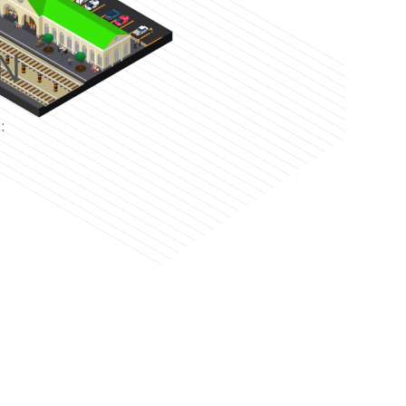
N
e
: