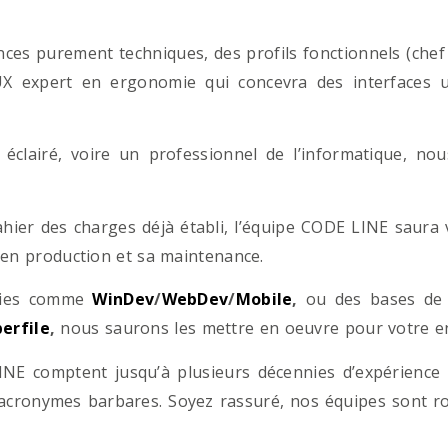
es purement techniques, des profils fonctionnels (chef d
/UX expert en ergonomie qui concevra des interfaces uti
éclairé, voire un professionnel de l’informatique, no
hier des charges déjà établi, l’équipe CODE LINE saur
 en production et sa maintenance.
ogies comme
WinDev
/
WebDev
/
Mobile
,
ou des bases d
erfile
,
nous saurons les mettre en oeuvre pour votre ent
NE comptent jusqu’à plusieurs décennies d’expérience
acronymes barbares. Soyez rassuré, nos équipes sont rom