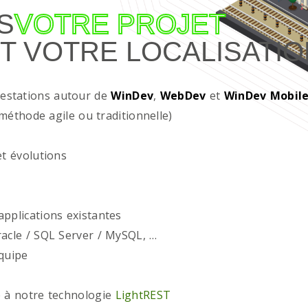
S
VOTRE PROJET
T VOTRE LOCALISATIO
restations autour de
WinDev
,
WebDev
et
WinDev Mobil
méthode agile ou traditionnelle)
t évolutions
plications existantes
acle / SQL Server / MySQL, …
quipe
 à notre technologie
LightREST