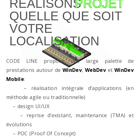
RÉALISONS
PROJET
QUELLE QUE SOIT
VOTRE
LOCALISATION
CODE LINE propose une large palette de
prestations autour de
WinDev
,
WebDev
et
WinDev
Mobile
:
– réalisation intégrale d’applications (en
méthode agile ou traditionnelle)
– design UI/UX
– reprise d’existant, maintenance (TMA) et
évolutions
– POC (Proof Of Concept)