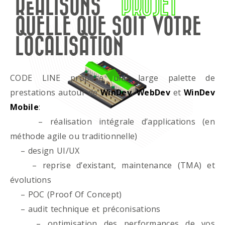
RÉALISONS
PROJET
QUELLE QUE SOIT VOTRE
LOCALISATION
CODE LINE propose une large palette de
prestations autour de
WinDev
,
WebDev
et
WinDev
Mobile
:
– réalisation intégrale d’applications (en
méthode agile ou traditionnelle)
– design UI/UX
– reprise d’existant, maintenance (TMA) et
évolutions
– POC (Proof Of Concept)
– audit technique et préconisations
– optimisation des performances de vos