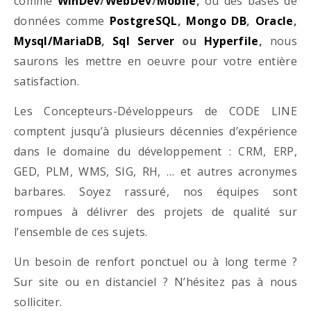
comme
WinDev
/
WebDev
/
Mobile
,
ou des bases de
données comme
PostgreSQL
,
Mongo DB
,
Oracle
,
Mysql/MariaDB
,
Sql Server
ou
Hyperfile
,
nous
saurons les mettre en oeuvre pour votre entière
satisfaction.
Les Concepteurs-Développeurs de CODE LINE
comptent jusqu’à plusieurs décennies d’expérience
dans le domaine du développement : CRM, ERP,
GED, PLM, WMS, SIG, RH, … et autres acronymes
barbares. Soyez rassuré, nos équipes sont
rompues à délivrer des projets de qualité sur
l’ensemble de ces sujets.
Un besoin de renfort ponctuel ou à long terme ?
Sur site ou en distanciel ? N’hésitez pas à nous
solliciter.