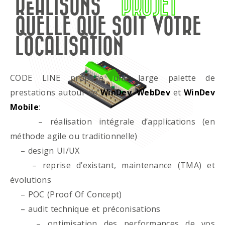
RÉALISONS
PROJET
QUELLE QUE SOIT VOTRE
LOCALISATION
CODE LINE propose une large palette de
prestations autour de
WinDev
,
WebDev
et
WinDev
Mobile
:
– réalisation intégrale d’applications (en
méthode agile ou traditionnelle)
– design UI/UX
– reprise d’existant, maintenance (TMA) et
évolutions
– POC (Proof Of Concept)
– audit technique et préconisations
– optimisation des performances de vos