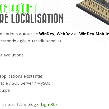
RE PROJET
RE LOCALISATION
restations autour de
WinDev
,
WebDev
et
WinDev Mobil
méthode agile ou traditionnelle)
t évolutions
plications existantes
acle / SQL Server / MySQL, …
quipe
 à notre technologie
LightREST