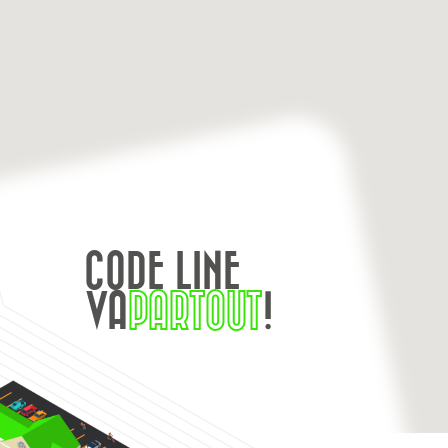
CODE LINE
VA
PARTOUT
!