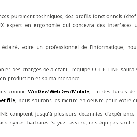
es purement techniques, des profils fonctionnels (chef d
/UX expert en ergonomie qui concevra des interfaces uti
éclairé, voire un professionnel de l’informatique, no
hier des charges déjà établi, l’équipe CODE LINE saur
 en production et sa maintenance.
ogies comme
WinDev
/
WebDev
/
Mobile
,
ou des bases d
erfile
,
nous saurons les mettre en oeuvre pour votre ent
NE comptent jusqu’à plusieurs décennies d’expérience
acronymes barbares. Soyez rassuré, nos équipes sont rom