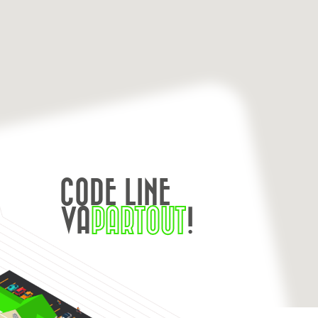
CODE LINE
VA
PARTOUT
!