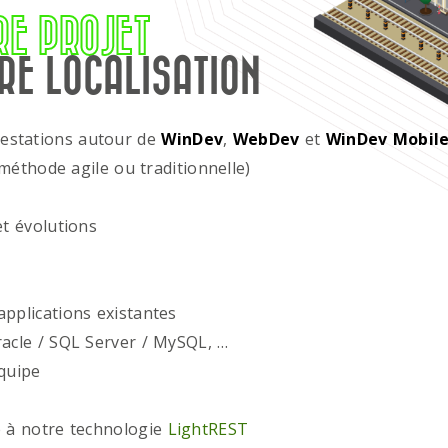
RE PROJET
RE LOCALISATION
restations autour de
WinDev
,
WebDev
et
WinDev Mobil
méthode agile ou traditionnelle)
t évolutions
plications existantes
acle / SQL Server / MySQL, …
quipe
 à notre technologie
LightREST