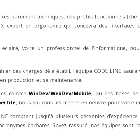
es purement techniques, des profils fonctionnels (chef d
/UX expert en ergonomie qui concevra des interfaces uti
éclairé, voire un professionnel de l’informatique, no
hier des charges déjà établi, l’équipe CODE LINE saur
 en production et sa maintenance.
ogies comme
WinDev
/
WebDev
/
Mobile
,
ou des bases d
erfile
,
nous saurons les mettre en oeuvre pour votre ent
NE comptent jusqu’à plusieurs décennies d’expérience
acronymes barbares. Soyez rassuré, nos équipes sont rom