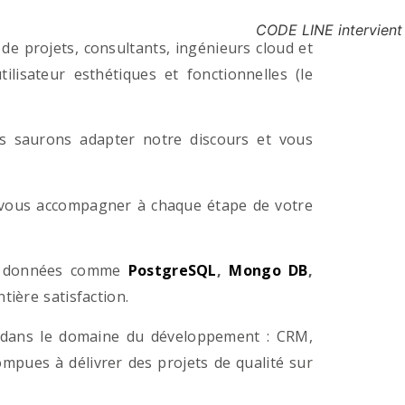
CODE LINE intervient
e projets, consultants, ingénieurs cloud et
lisateur esthétiques et fonctionnelles (le
us saurons adapter notre discours et vous
a vous accompagner à chaque étape de votre
e données comme
PostgreSQL
,
Mongo DB
,
ière satisfaction.
 dans le domaine du développement : CRM,
pues à délivrer des projets de qualité sur