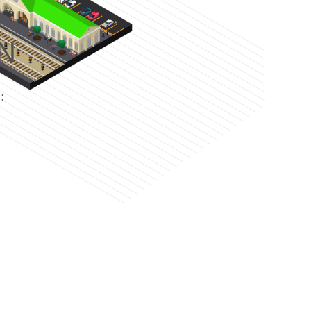
N
e
: