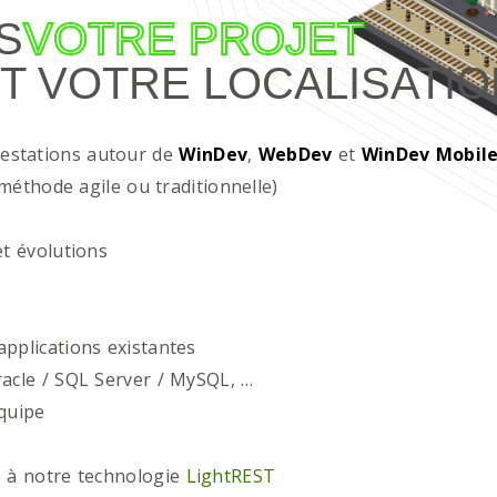
S
VOTRE PROJET
T VOTRE LOCALISATIO
restations autour de
WinDev
,
WebDev
et
WinDev Mobil
méthode agile ou traditionnelle)
t évolutions
plications existantes
acle / SQL Server / MySQL, …
quipe
 à notre technologie
LightREST