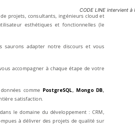
CODE LINE intervient à
e projets, consultants, ingénieurs cloud et
lisateur esthétiques et fonctionnelles (le
us saurons adapter notre discours et vous
a vous accompagner à chaque étape de votre
e données comme
PostgreSQL
,
Mongo DB
,
ière satisfaction.
 dans le domaine du développement : CRM,
pues à délivrer des projets de qualité sur