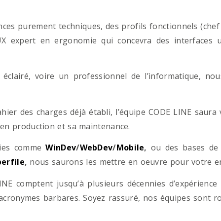
es purement techniques, des profils fonctionnels (chef d
/UX expert en ergonomie qui concevra des interfaces uti
éclairé, voire un professionnel de l’informatique, no
hier des charges déjà établi, l’équipe CODE LINE saur
 en production et sa maintenance.
ogies comme
WinDev
/
WebDev
/
Mobile
,
ou des bases d
erfile
,
nous saurons les mettre en oeuvre pour votre ent
NE comptent jusqu’à plusieurs décennies d’expérience
acronymes barbares. Soyez rassuré, nos équipes sont rom