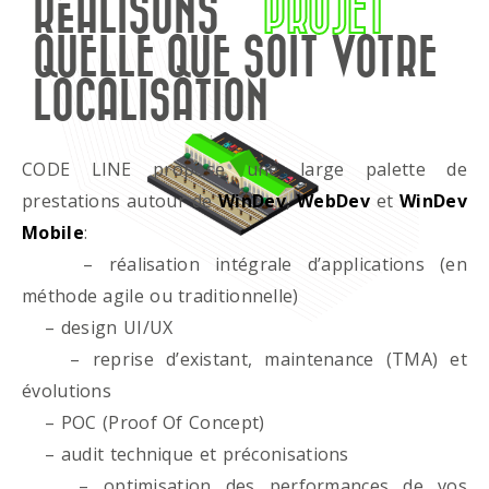
RÉALISONS
PROJET
QUELLE QUE SOIT VOTRE
LOCALISATION
CODE LINE propose une large palette de
prestations autour de
WinDev
,
WebDev
et
WinDev
Mobile
:
– réalisation intégrale d’applications (en
méthode agile ou traditionnelle)
– design UI/UX
– reprise d’existant, maintenance (TMA) et
évolutions
– POC (Proof Of Concept)
– audit technique et préconisations
– optimisation des performances de vos