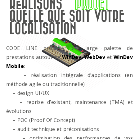
RÉALISONS
PROJET
QUELLE QUE SOIT VOTRE
LOCALISATION
CODE LINE propose une large palette de
prestations autour de
WinDev
,
WebDev
et
WinDev
Mobile
:
– réalisation intégrale d’applications (en
méthode agile ou traditionnelle)
– design UI/UX
– reprise d’existant, maintenance (TMA) et
évolutions
– POC (Proof Of Concept)
– audit technique et préconisations
– optimisation des performances de vos