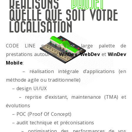
RÉALISONS
PROJET
QUELLE QUE SOIT VOTRE
LOCALISATION
CODE LINE propose une large palette de
prestations autour de
WinDev
,
WebDev
et
WinDev
Mobile
:
– réalisation intégrale d’applications (en
méthode agile ou traditionnelle)
– design UI/UX
– reprise d’existant, maintenance (TMA) et
évolutions
– POC (Proof Of Concept)
– audit technique et préconisations
– optimisation des performances de vos