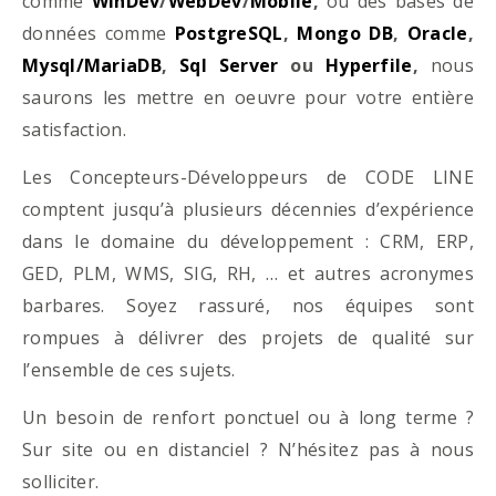
comme
WinDev
/
WebDev
/
Mobile
,
ou des bases de
données comme
PostgreSQL
,
Mongo DB
,
Oracle
,
Mysql/MariaDB
,
Sql Server
ou
Hyperfile
,
nous
saurons les mettre en oeuvre pour votre entière
satisfaction.
Les Concepteurs-Développeurs de CODE LINE
comptent jusqu’à plusieurs décennies d’expérience
dans le domaine du développement : CRM, ERP,
GED, PLM, WMS, SIG, RH, … et autres acronymes
barbares. Soyez rassuré, nos équipes sont
rompues à délivrer des projets de qualité sur
l’ensemble de ces sujets.
Un besoin de renfort ponctuel ou à long terme ?
Sur site ou en distanciel ? N’hésitez pas à nous
solliciter.