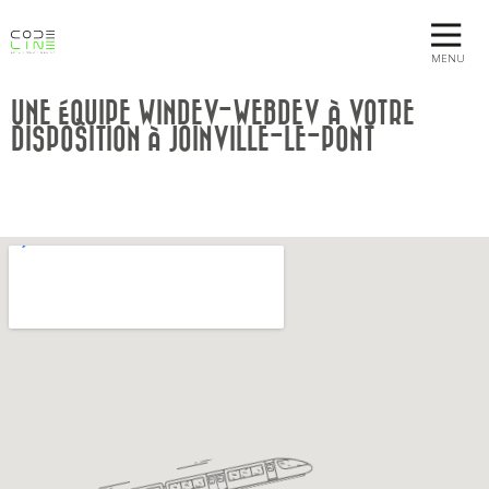
MENU
UNE ÉQUIPE WINDEV-WEBDEV À VOTRE
DISPOSITION À JOINVILLE-LE-PONT