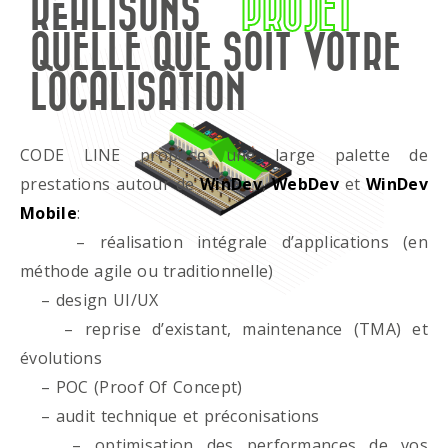
RÉALISONS
PROJET
QUELLE QUE SOIT VOTRE
LOCALISATION
CODE LINE propose une large palette de
prestations autour de
WinDev
,
WebDev
et
WinDev
Mobile
:
– réalisation intégrale d’applications (en
méthode agile ou traditionnelle)
– design UI/UX
– reprise d’existant, maintenance (TMA) et
évolutions
– POC (Proof Of Concept)
– audit technique et préconisations
– optimisation des performances de vos