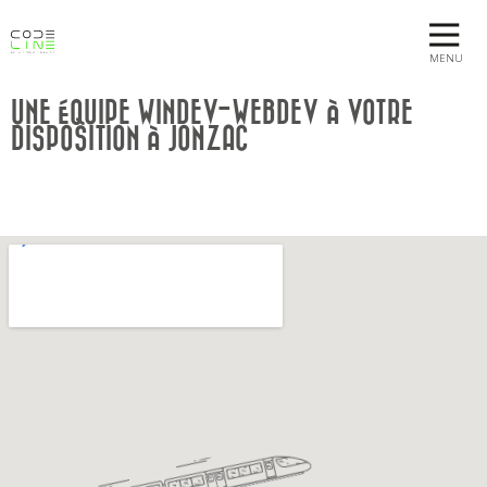
MENU
UNE ÉQUIPE WINDEV-WEBDEV À VOTRE
DISPOSITION À JONZAC