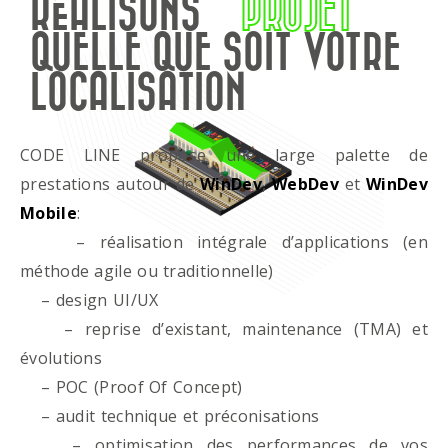
RÉALISONS
PROJET
QUELLE QUE SOIT VOTRE
LOCALISATION
CODE LINE propose une large palette de
prestations autour de
WinDev
,
WebDev
et
WinDev
Mobile
:
– réalisation intégrale d’applications (en
méthode agile ou traditionnelle)
– design UI/UX
– reprise d’existant, maintenance (TMA) et
évolutions
– POC (Proof Of Concept)
– audit technique et préconisations
– optimisation des performances de vos