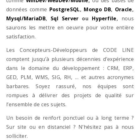
comme
WinDev
/
WebDev
/
Mobile
,
ou des bases de
données comme
PostgreSQL
,
Mongo DB
,
Oracle
,
Mysql/MariaDB
,
Sql Server
ou
Hyperfile
,
nous
saurons les mettre en oeuvre pour votre entière
satisfaction.
Les Concepteurs-Développeurs de CODE LINE
comptent jusqu’à plusieurs décennies d’expérience
dans le domaine du développement : CRM, ERP,
GED, PLM, WMS, SIG, RH, … et autres acronymes
barbares. Soyez rassuré, nos équipes sont
rompues à délivrer des projets de qualité sur
l’ensemble de ces sujets.
Un besoin de renfort ponctuel ou à long terme ?
Sur site ou en distanciel ? N’hésitez pas à nous
solliciter.