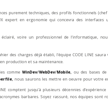
es purement techniques, des profils fonctionnels (chef d
/UX expert en ergonomie qui concevra des interfaces uti
éclairé, voire un professionnel de l’informatique, no
hier des charges déjà établi, l’équipe CODE LINE saur
 en production et sa maintenance.
ogies comme
WinDev
/
WebDev
/
Mobile
,
ou des bases d
erfile
,
nous saurons les mettre en oeuvre pour votre ent
NE comptent jusqu’à plusieurs décennies d’expérience
acronymes barbares. Soyez rassuré, nos équipes sont rom