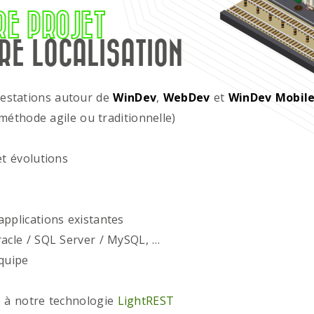
RE PROJET
RE LOCALISATION
restations autour de
WinDev
,
WebDev
et
WinDev Mobil
méthode agile ou traditionnelle)
t évolutions
plications existantes
acle / SQL Server / MySQL, …
quipe
 à notre technologie
LightREST