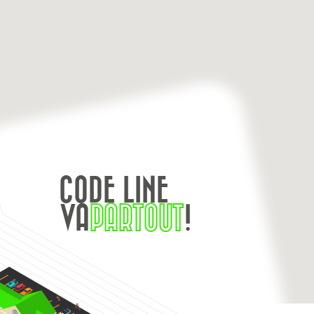
CODE LINE
VA
PARTOUT
!