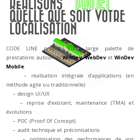
RÉALISONS
PROJET
QUELLE QUE SOIT VOTRE
LOCALISATION
CODE LINE propose une large palette de
prestations autour de
WinDev
,
WebDev
et
WinDev
Mobile
:
– réalisation intégrale d’applications (en
méthode agile ou traditionnelle)
– design UI/UX
– reprise d’existant, maintenance (TMA) et
évolutions
– POC (Proof Of Concept)
– audit technique et préconisations
– optimisation des performances de vos