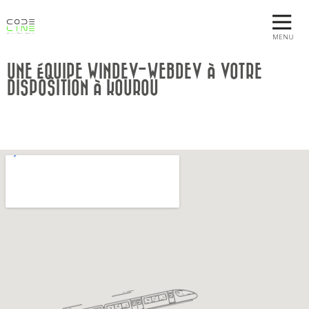
MENU
UNE ÉQUIPE WINDEV-WEBDEV À VOTRE
DISPOSITION À KOUROU