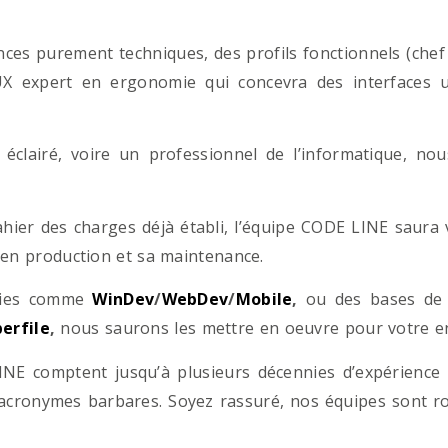
es purement techniques, des profils fonctionnels (chef d
/UX expert en ergonomie qui concevra des interfaces uti
éclairé, voire un professionnel de l’informatique, no
hier des charges déjà établi, l’équipe CODE LINE saur
 en production et sa maintenance.
ogies comme
WinDev
/
WebDev
/
Mobile
,
ou des bases d
erfile
,
nous saurons les mettre en oeuvre pour votre ent
NE comptent jusqu’à plusieurs décennies d’expérience
acronymes barbares. Soyez rassuré, nos équipes sont rom