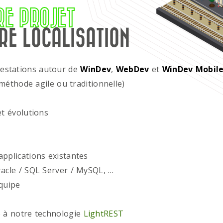
RE PROJET
RE LOCALISATION
restations autour de
WinDev
,
WebDev
et
WinDev Mobil
méthode agile ou traditionnelle)
t évolutions
plications existantes
acle / SQL Server / MySQL, …
quipe
 à notre technologie
LightREST