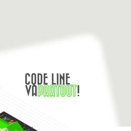
CODE LINE
VA
PARTOUT
!