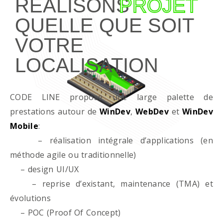
RÉALISONS
PROJET
QUELLE QUE SOIT
VOTRE
LOCALISATION
CODE LINE propose une large palette de
prestations autour de
WinDev
,
WebDev
et
WinDev
Mobile
:
– réalisation intégrale d’applications (en
méthode agile ou traditionnelle)
– design UI/UX
– reprise d’existant, maintenance (TMA) et
évolutions
– POC (Proof Of Concept)