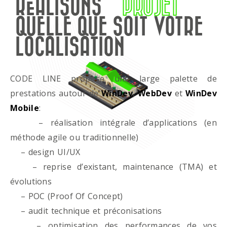
RÉALISONS
PROJET
QUELLE QUE SOIT VOTRE
LOCALISATION
CODE LINE propose une large palette de
prestations autour de
WinDev
,
WebDev
et
WinDev
Mobile
:
– réalisation intégrale d’applications (en
méthode agile ou traditionnelle)
– design UI/UX
– reprise d’existant, maintenance (TMA) et
évolutions
– POC (Proof Of Concept)
– audit technique et préconisations
– optimisation des performances de vos