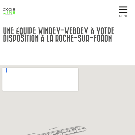
MENU
UNE ÉQUIPE WINDEV-WEBDEV À VOTRE
DISPOSITION À LA ROCHE-SUR-FORON