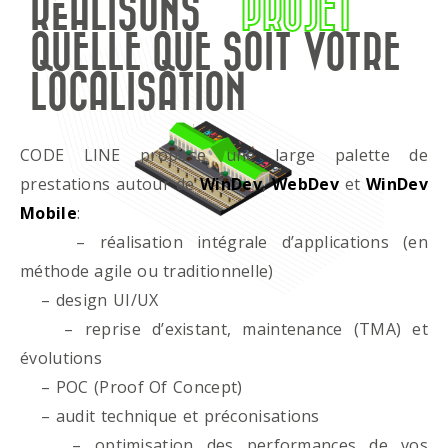
RÉALISONS
PROJET
QUELLE QUE SOIT VOTRE
LOCALISATION
CODE LINE propose une large palette de
prestations autour de
WinDev
,
WebDev
et
WinDev
Mobile
:
– réalisation intégrale d’applications (en
méthode agile ou traditionnelle)
– design UI/UX
– reprise d’existant, maintenance (TMA) et
évolutions
– POC (Proof Of Concept)
– audit technique et préconisations
– optimisation des performances de vos