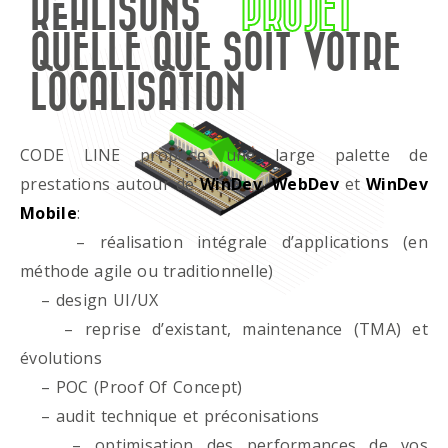
RÉALISONS
PROJET
QUELLE QUE SOIT VOTRE
LOCALISATION
CODE LINE propose une large palette de
prestations autour de
WinDev
,
WebDev
et
WinDev
Mobile
:
– réalisation intégrale d’applications (en
méthode agile ou traditionnelle)
– design UI/UX
– reprise d’existant, maintenance (TMA) et
évolutions
– POC (Proof Of Concept)
– audit technique et préconisations
– optimisation des performances de vos