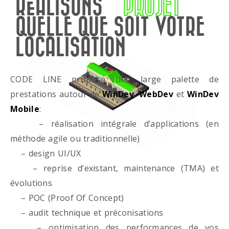
RÉALISONS
PROJET
QUELLE QUE SOIT VOTRE
LOCALISATION
CODE LINE propose une large palette de
prestations autour de
WinDev
,
WebDev
et
WinDev
Mobile
:
– réalisation intégrale d’applications (en
méthode agile ou traditionnelle)
– design UI/UX
– reprise d’existant, maintenance (TMA) et
évolutions
– POC (Proof Of Concept)
– audit technique et préconisations
– optimisation des performances de vos