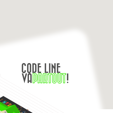
CODE LINE
VA
PARTOUT
!