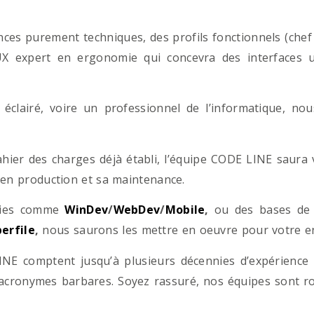
es purement techniques, des profils fonctionnels (chef d
/UX expert en ergonomie qui concevra des interfaces uti
éclairé, voire un professionnel de l’informatique, no
hier des charges déjà établi, l’équipe CODE LINE saur
 en production et sa maintenance.
ogies comme
WinDev
/
WebDev
/
Mobile
,
ou des bases d
erfile
,
nous saurons les mettre en oeuvre pour votre ent
NE comptent jusqu’à plusieurs décennies d’expérience
acronymes barbares. Soyez rassuré, nos équipes sont rom