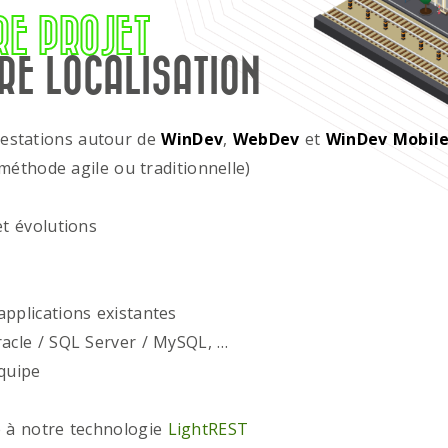
RE PROJET
RE LOCALISATION
restations autour de
WinDev
,
WebDev
et
WinDev Mobil
méthode agile ou traditionnelle)
t évolutions
plications existantes
acle / SQL Server / MySQL, …
quipe
 à notre technologie
LightREST