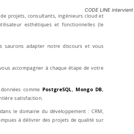
CODE LINE intervient
e projets, consultants, ingénieurs cloud et
lisateur esthétiques et fonctionnelles (le
us saurons adapter notre discours et vous
a vous accompagner à chaque étape de votre
e données comme
PostgreSQL
,
Mongo DB
,
ière satisfaction.
 dans le domaine du développement : CRM,
pues à délivrer des projets de qualité sur