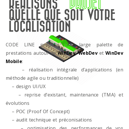
RÉALISONS
PROJET
QUELLE QUE SOIT VOTRE
LOCALISATION
CODE LINE propose une large palette de
prestations autour de
WinDev
,
WebDev
et
WinDev
Mobile
:
– réalisation intégrale d’applications (en
méthode agile ou traditionnelle)
– design UI/UX
– reprise d’existant, maintenance (TMA) et
évolutions
– POC (Proof Of Concept)
– audit technique et préconisations
– optimisation des performances de vos