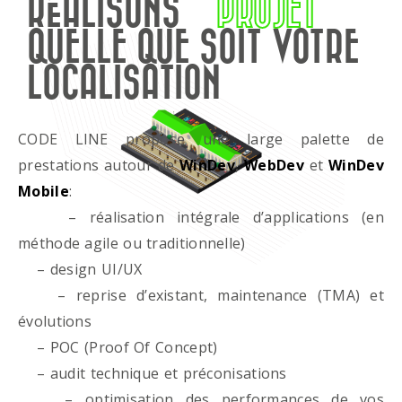
RÉALISONS
PROJET
QUELLE QUE SOIT VOTRE
LOCALISATION
CODE LINE propose une large palette de
prestations autour de
WinDev
,
WebDev
et
WinDev
Mobile
:
– réalisation intégrale d’applications (en
méthode agile ou traditionnelle)
– design UI/UX
– reprise d’existant, maintenance (TMA) et
évolutions
– POC (Proof Of Concept)
– audit technique et préconisations
– optimisation des performances de vos