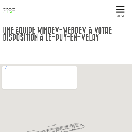
MENU
UNE ÉQUIPE WINDEV-WEBDEV À VOTRE
DISPOSITION À LE-PUY-EN-VELAY