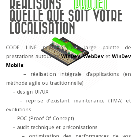
RÉALISONS
PROJET
QUELLE QUE SOIT VOTRE
LOCALISATION
CODE LINE propose une large palette de
prestations autour de
WinDev
,
WebDev
et
WinDev
Mobile
:
– réalisation intégrale d’applications (en
méthode agile ou traditionnelle)
– design UI/UX
– reprise d’existant, maintenance (TMA) et
évolutions
– POC (Proof Of Concept)
– audit technique et préconisations
– optimisation des performances de vos