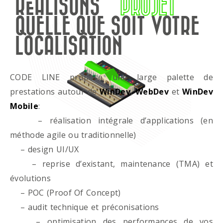
RÉALISONS
PROJET
QUELLE QUE SOIT VOTRE
LOCALISATION
CODE LINE propose une large palette de
prestations autour de
WinDev
,
WebDev
et
WinDev
Mobile
:
– réalisation intégrale d’applications (en
méthode agile ou traditionnelle)
– design UI/UX
– reprise d’existant, maintenance (TMA) et
évolutions
– POC (Proof Of Concept)
– audit technique et préconisations
– optimisation des performances de vos