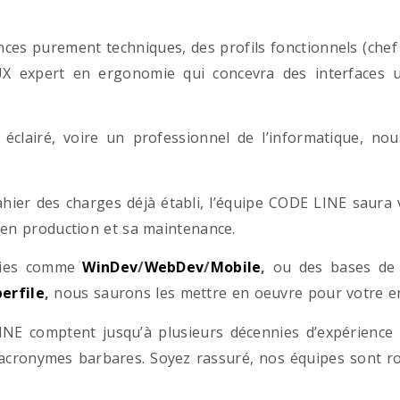
es purement techniques, des profils fonctionnels (chef d
/UX expert en ergonomie qui concevra des interfaces uti
éclairé, voire un professionnel de l’informatique, no
hier des charges déjà établi, l’équipe CODE LINE saur
 en production et sa maintenance.
ogies comme
WinDev
/
WebDev
/
Mobile
,
ou des bases d
erfile
,
nous saurons les mettre en oeuvre pour votre ent
NE comptent jusqu’à plusieurs décennies d’expérience
acronymes barbares. Soyez rassuré, nos équipes sont rom