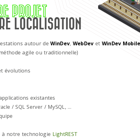
RE PROJET
RE LOCALISATION
restations autour de
WinDev
,
WebDev
et
WinDev Mobil
méthode agile ou traditionnelle)
t évolutions
plications existantes
acle / SQL Server / MySQL, …
quipe
 à notre technologie
LightREST