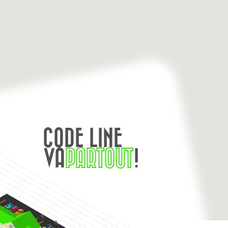
CODE LINE
VA
PARTOUT
!