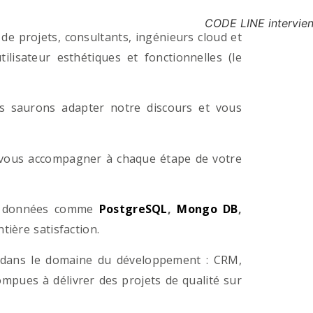
CODE LINE intervient
e projets, consultants, ingénieurs cloud et
lisateur esthétiques et fonctionnelles (le
us saurons adapter notre discours et vous
a vous accompagner à chaque étape de votre
e données comme
PostgreSQL
,
Mongo DB
,
ière satisfaction.
 dans le domaine du développement : CRM,
pues à délivrer des projets de qualité sur