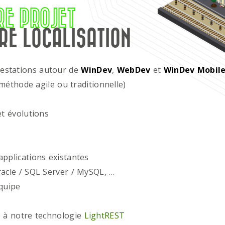
RE PROJET
RE LOCALISATION
restations autour de
WinDev
,
WebDev
et
WinDev Mobil
méthode agile ou traditionnelle)
t évolutions
plications existantes
acle / SQL Server / MySQL, …
quipe
 à notre technologie
LightREST