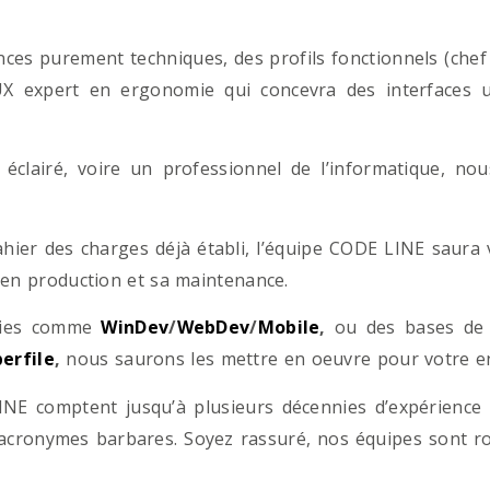
es purement techniques, des profils fonctionnels (chef d
/UX expert en ergonomie qui concevra des interfaces uti
éclairé, voire un professionnel de l’informatique, no
hier des charges déjà établi, l’équipe CODE LINE saur
 en production et sa maintenance.
ogies comme
WinDev
/
WebDev
/
Mobile
,
ou des bases d
erfile
,
nous saurons les mettre en oeuvre pour votre ent
NE comptent jusqu’à plusieurs décennies d’expérience
acronymes barbares. Soyez rassuré, nos équipes sont rom