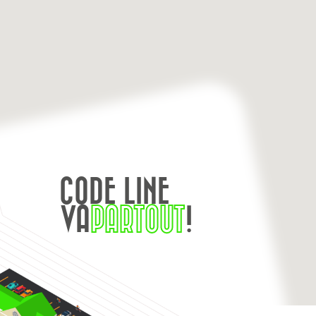
CODE LINE
VA
PARTOUT
!