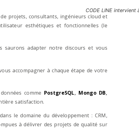
CODE LINE intervient 
e projets, consultants, ingénieurs cloud et
lisateur esthétiques et fonctionnelles (le
us saurons adapter notre discours et vous
a vous accompagner à chaque étape de votre
e données comme
PostgreSQL
,
Mongo DB
,
ière satisfaction.
 dans le domaine du développement : CRM,
pues à délivrer des projets de qualité sur