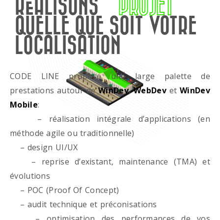
RÉALISONS
PROJET
QUELLE QUE SOIT VOTRE
LOCALISATION
CODE LINE propose une large palette de
prestations autour de
WinDev
,
WebDev
et
WinDev
Mobile
:
– réalisation intégrale d’applications (en
méthode agile ou traditionnelle)
– design UI/UX
– reprise d’existant, maintenance (TMA) et
évolutions
– POC (Proof Of Concept)
– audit technique et préconisations
– optimisation des performances de vos